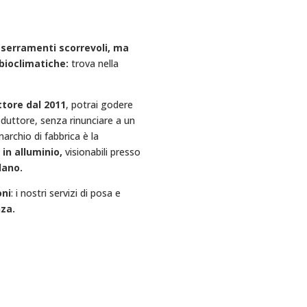
o, serramenti scorrevoli, ma
bioclimatiche:
trova nella
ttore dal 2011
, potrai godere
oduttore, senza rinunciare a un
archio di fabbrica è la
in alluminio,
visionabili presso
lano.
oni
: i nostri servizi di posa e
za.