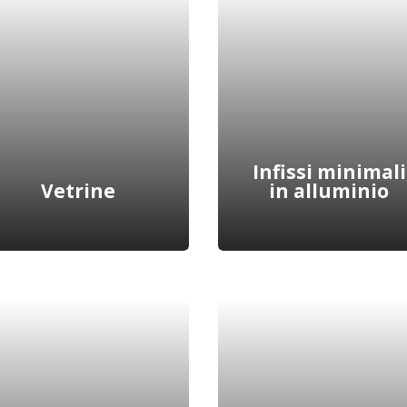
Richiedici portoncini
Dona alle tue porte
d’ingresso personalizzati
interne il design che
in alluminio, robusti e
preferisci con le nostre
pensati per un alto
soluzioni personalizzate
isolamento termico.
durature ed efficienti.
Scopri di più
Scopri di più
Infissi minimali
Vetrine
in alluminio
Gli infissi minimal sono
Produciamo e installiamo
una soluzione ideale per
vetrine di diversi tipi,
chi desidera un
ideali per negozi e
continuum con
attività commerciali in
l’ambiente esterno e am
quanto sicure al 100%.