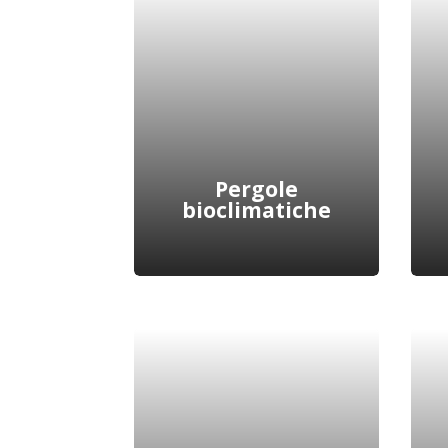
Siamo produttori di infissi
in alluminio altamente
resistenti e innovativi,
personalizzati secondo le
esigenze di ogni cliente.
Scopri di più
Pergole
bioclimatiche
La scelta di installare una
pergola bioclimatica può
portare comfort e
vantaggi per godere degli
spazi esterni.