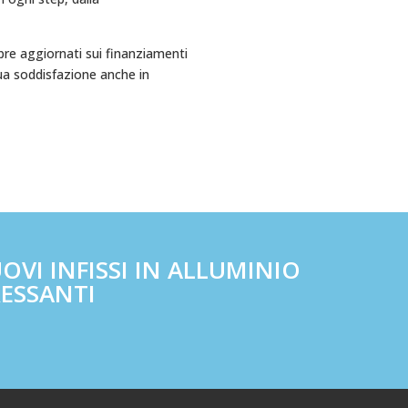
mpre aggiornati sui finanziamenti
tua soddisfazione anche in
OVI INFISSI IN ALLUMINIO
RESSANTI
o