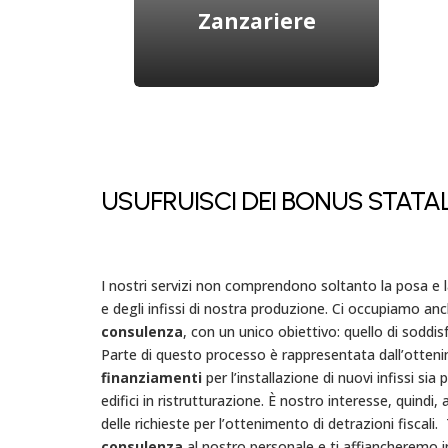
Zanzariere
Zanzariere verticali a
molla, laterali con
USUFRUISCI DEI BONUS STATAL
meccanismo a
rallentatore, plissé: scegli
quella che più fa al caso
tuo.
I nostri servizi non comprendono soltanto la posa e
e degli infissi di nostra produzione. Ci occupiamo an
Scopri di più
consulenza
, con un unico obiettivo: quello di soddis
Parte di questo processo è rappresentata dall’otten
finanziamenti
per l’installazione di nuovi infissi sia
edifici in ristrutturazione. È nostro interesse, quindi,
delle richieste per l’ottenimento di detrazioni fiscali.
consulenza
al nostro personale e ti affiancheremo in