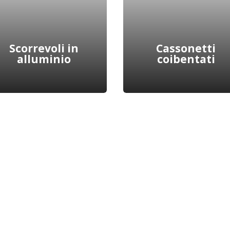
la luce naturale.
Scopri di più
Scopri di più
Scorrevoli in
Cassonetti
alluminio
coibentati
L’installazione di un
I nostri infissi scorrevoli in
cassonetto coibentato 
alluminio sono ideali per
fondamentale per ridurr
chi desidera ottimizzare
le dispersioni di calore
gli spazi senza rinunciare
all’interno di abitazioni
al design.
ed edifici.
Scopri di più
Scopri di più