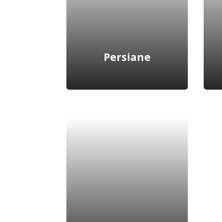
Scopri di più
Persiane
Scegli tra una vasta
gamma di persiane: le
diverse tipologie sono
pensate per soddisfare
diversi stili architettonici
ed estetici.
Scopri di più