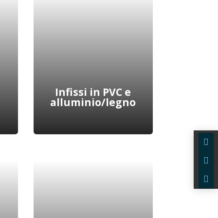
Le nostre veneziane sono
disponibili con aletta da
50mm o da 20 mm, per
,
una schermatura degli
interni dalla luce.
Scopri di più
Infissi in PVC e
alluminio/legno


Disponiamo di infissi in

pvc e alluminio/legno per
fornire un'ampia gamma
di materiali, efficienti e
a
convenienti.