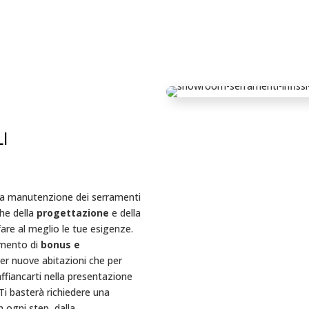
I
 la manutenzione dei serramenti
che della
progettazione
e della
fare al meglio le tue esigenze.
imento di
bonus e
 per nuove abitazioni che per
 affiancarti nella presentazione
 Ti basterà richiedere una
 ogni step, dalla